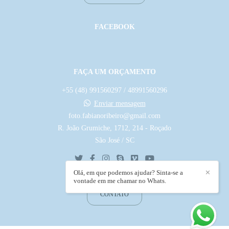
FACEBOOK
FAÇA UM ORÇAMENTO
+55 (48) 991560297 / 48991560296
Enviar mensagem
foto.fabianoribeiro@gmail.com
R. João Grumiche, 1712, 214 - Roçado
São José / SC
Olá, em que podemos ajudar? Sinta-se a
✕
vontade em me chamar no Whats.
CONTATO