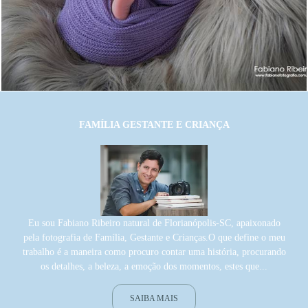
1956
0
FAMÍLIA GESTANTE E CRIANÇA
Eu sou Fabiano Ribeiro natural de Florianópolis-SC, apaixonado
pela fotografia de Família, Gestante e Crianças.O que define o meu
trabalho é a maneira como procuro contar uma história, procurando
os detalhes, a beleza, a emoção dos momentos, estes que...
SAIBA MAIS