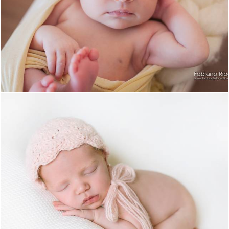
2082
34