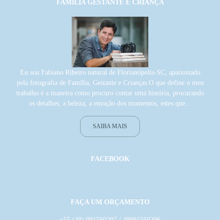
FAMÍLIA GESTANTE E CRIANÇA
Eu sou Fabiano Ribeiro natural de Florianópolis-SC, apaixonado
pela fotografia de Família, Gestante e Crianças.O que define o meu
trabalho é a maneira como procuro contar uma história, procurando
os detalhes, a beleza, a emoção dos momentos, estes que...
SAIBA MAIS
FACEBOOK
FAÇA UM ORÇAMENTO
+55 (48) 991560297 / 48991560296